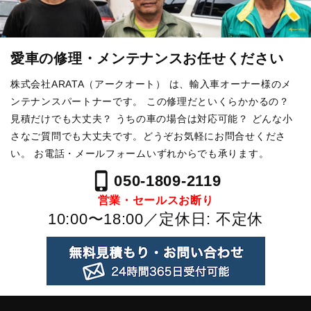
愛車の修理・メンテナンスお任せください
株式会社ARATA（アークオート） は、輸入車オーナー様のメ
ンテナンスパートナーです。
この修理だといくらかかるの？
見積だけでも大丈夫？ うちの車の場合は対応可能？
どんな小
さなご質問でも大丈夫です。どうぞお気軽にお問合せくださ
い。
お電話・メールフォームいずれからでも承ります。
phone_iphone
050-1809-2119
営業・セールスお断り
10:00〜18:00／定休日: 不定休