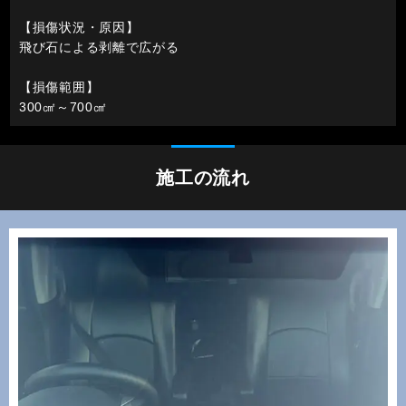
【損傷状況・原因】
飛び石による剥離で広がる
【損傷範囲】
300㎠～700㎠
施工の流れ