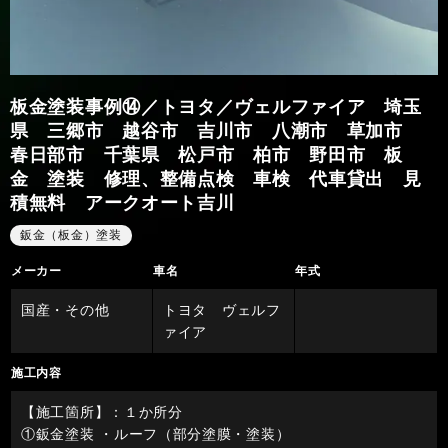
板金塗装事例⑭／トヨタ／ヴェルファイア 埼玉
県 三郷市 越谷市 吉川市 八潮市 草加市
春日部市 千葉県 松戸市 柏市 野田市 板
金 塗装 修理、整備点検 車検 代車貸出 見
積無料 アークオート吉川
鈑金（板金）塗装
メーカー
車名
年式
国産・その他
トヨタ ヴェルフ
ァイア
施工内容
【施工箇所】：１か所分
①鈑金塗装 ・ルーフ（部分塗膜・塗装）