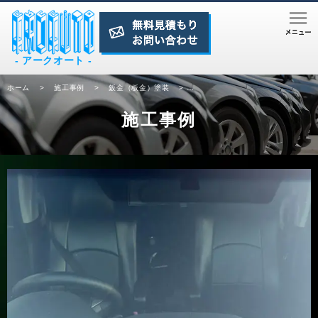
- アークオート -
ホーム
>
施工事例
>
鈑金（板金）塗装
>
板金塗装事例⑭／トヨタ／ヴェルフ
施工事例