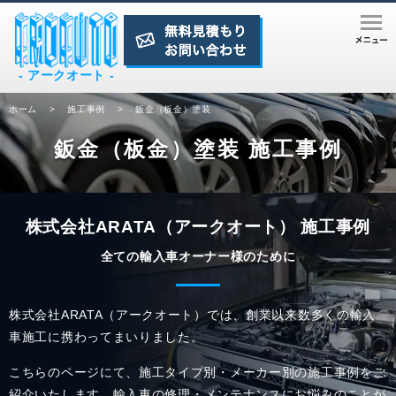
- アークオート -
ホーム
>
施工事例
>
鈑金（板金）塗装
鈑金（板金）塗装 施工事例
株式会社ARATA（アークオート） 施工事例
全ての輸入車オーナー様のために
株式会社ARATA（アークオート）では、創業以来数多くの輸入
車施工に携わってまいりました。
こちらのページにて、施工タイプ別・メーカー別の施工事例をご
紹介いたします。
輸入車の修理・メンテナンスにお悩みのことが