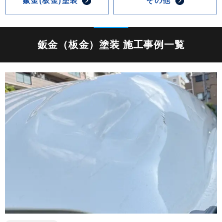
鈑金(板金)塗装
その他
鈑金（板金）塗装 施工事例一覧