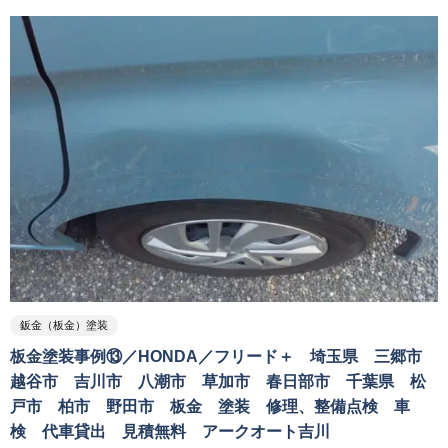
鈑金（板金）塗装
板金塗装事例⑬／HONDA／フリード＋ 埼玉県 三郷市
越谷市 吉川市 八潮市 草加市 春日部市 千葉県 松
戸市 柏市 野田市 板金 塗装 修理、整備点検 車
検 代車貸出 見積無料 アークオート吉川