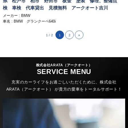
県 松戸市 柏市 野田市 板金 塗装 修理、整備点
検 車検 代車貸出 見積無料 アークオート吉川
メーカー :
BMW
車名 : BMW グランクーペ640i
1 / 2
1
2
»
株式会社ARATA（アークオート）
SERVICE MENU
充実のカーライフをお過ごしいただくために、株式会社
ARATA（アークオート） が貴方の愛車をトータルサポート！