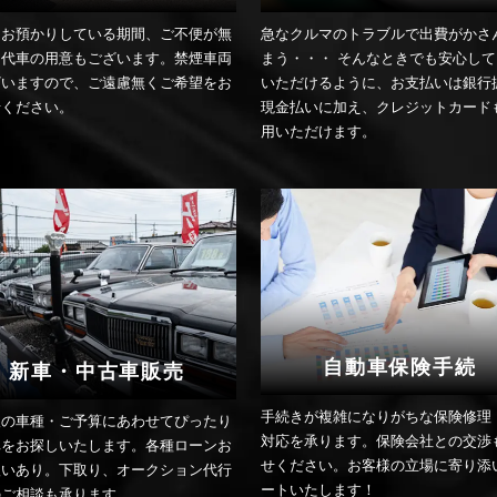
をお預かりしている期間、ご不便が無
急なクルマのトラブルで出費がかさ
う代車の用意もございます。禁煙車両
まう・・・ そんなときでも安心し
ざいますので、ご遠慮無くご希望をお
いただけるように、お支払いは銀行
せください。
現金払いに加え、クレジットカード
用いただけます。
自動車保険手続
新車・中古車販売
手続きが複雑になりがちな保険修理
望の車種・ご予算にあわせてぴったり
対応を承ります。保険会社との交渉
車をお探しいたします。各種ローンお
せください。お客様の立場に寄り添
扱いあり。下取り、オークション代行
ートいたします！
のご相談も承ります。