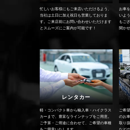
忙しいお客様にもご来店いただけるよう、
お車
当社は土日に加え祝日も営業しておりま
いよ
す。ご来店前にお問い合わせいただけます
もご
とスムーズにご案内が可能です！
聞か
レンタカー
軽・コンパクト車から輸入車・ハイクラス
ご希
カーまで、豊富なラインナップをご用意。
のお
ご予算・ご用途に合わせて、ご希望の車種
取り
をご用意いたします。
など