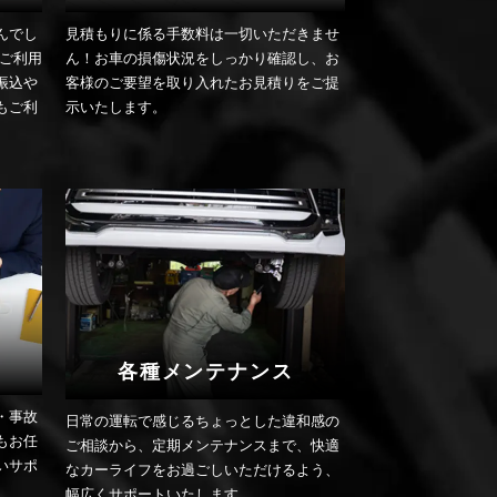
んでし
見積もりに係る手数料は一切いただきませ
てご利用
ん！お車の損傷状況をしっかり確認し、お
振込や
客様のご要望を取り入れたお見積りをご提
もご利
示いたします。
各種メンテナンス
・事故
日常の運転で感じるちょっとした違和感の
もお任
ご相談から、定期メンテナンスまで、快適
いサポ
なカーライフをお過ごしいただけるよう、
幅広くサポートいたします。