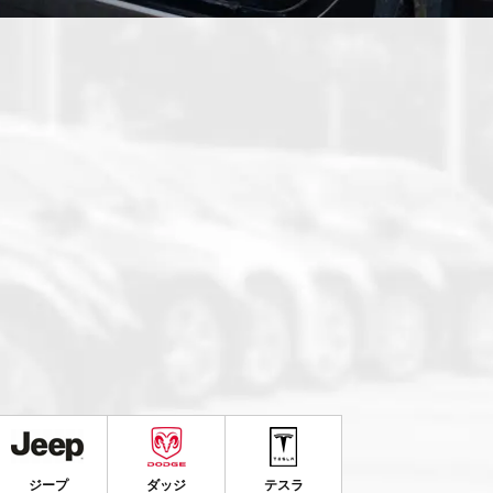
ジープ
ダッジ
テスラ