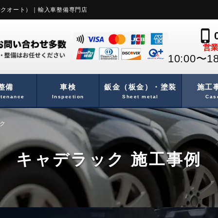
アークオート）｜輸入車整備専門店
phone_iphone
営
10:00〜
整備
車検
鈑金（板金）・塗装
施工
ntenance
Inspection
Sheet metal
Cas
ク
キャデラック 施工事例