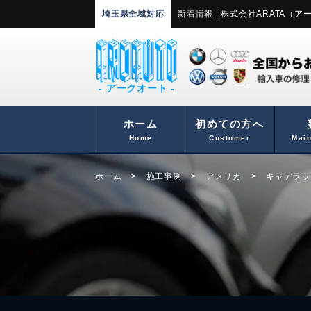
埼玉県全域対応
新着情報 | 株式会社ARATA（
- アークオート -
ホーム
初めての方へ
Home
Customer
Mai
ホーム
>
施工事例
>
アメリカ
>
キャデラッ