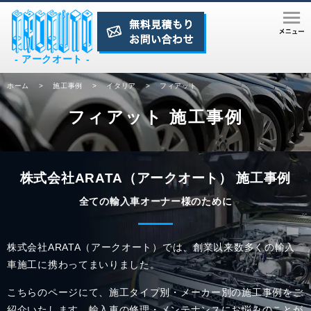
- アークオート -
ホーム
>
施工事例
>
イタリア
>
フィアット
フィアット 施工事例
株式会社ARATA（アークオート） 施工事例
全ての輸入車オーナー様のために
株式会社ARATA（アークオート）では、創業以来数多くの輸入
車施工に携わってまいりました。
こちらのページにて、施工タイプ別・メーカー別の施工事例をご
紹介いたします。
輸入車の修理・メンテナンスにお悩みのことが