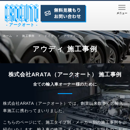
- アークオート -
ホーム
>
施工事例
>
ドイツ
>
アウディ
アウディ 施工事例
株式会社ARATA（アークオート） 施工事例
全ての輸入車オーナー様のために
株式会社ARATA（アークオート）では、創業以来数多くの輸入
車施工に携わってまいりました。
こちらのページにて、施工タイプ別・メーカー別の施工事例をご
紹介いたします。
輸入車の修理・メンテナンスにお悩みのことが